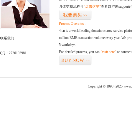
具体交易流程可
“点击这里”
查看或咨询support@
我要购买
>>
Process Overview:
4.cn is a world leading domain escrow service plat
million RMB transaction volume every year. We promi
联系我们
5 workdays.
For detailed process, you can
“visit here”
or contact
QQ：2726103981
BUY NOW
>>
Copyright © 1998 -2025 www.a