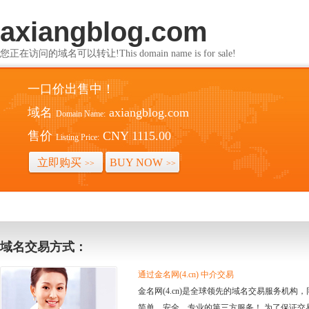
axiangblog.com
您正在访问的域名可以转让!This domain name is for sale!
一口价出售中！
域名
axiangblog.com
Domain Name:
售价
CNY 1115.00
Listing Price:
立即购买
BUY NOW
>>
>>
域名交易方式：
通过金名网(4.cn) 中介交易
金名网(4.cn)是全球领先的域名交易服务机
简单、安全、专业的第三方服务！ 为了保证交